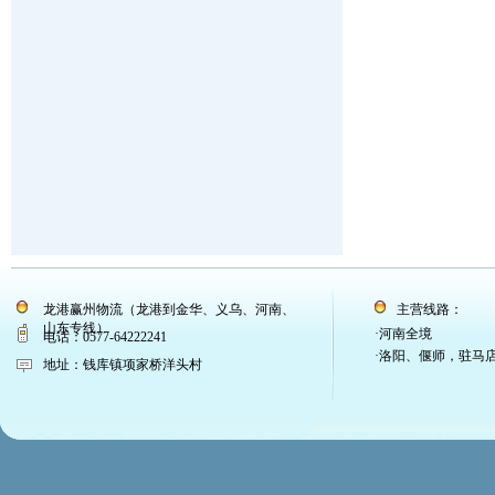
龙港赢州物流（龙港到金华、义乌、河南、
主营线路：
山东专线）
·河南全境
电话：0577-64222241
·洛阳、偃师，驻马
地址：钱库镇项家桥洋头村