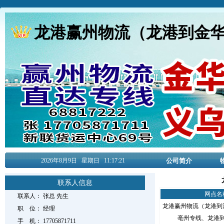
龙港赢州物流（龙港到金
2026年8月
9日
星期日
11:17:22
公司简介
联系人信息
网点名
联系人：
张总
先生
龙港赢州物流（龙港到
职 位：
经理
亳州专线、龙港
手 机：
17705871711