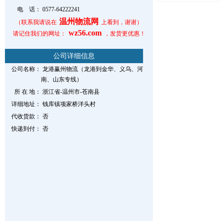
电 话：
0577-64222241
温州物流网
（联系我请说在
上看到，谢谢）
wz56.com
请记住我们的网址：
，发货更优惠！
公司详细信息
公司名称：
龙港赢州物流（龙港到金华、义乌、河
南、山东专线）
所 在 地：
浙江省-温州市-苍南县
详细地址：
钱库镇项家桥洋头村
代收货款：
否
快递到付：
否