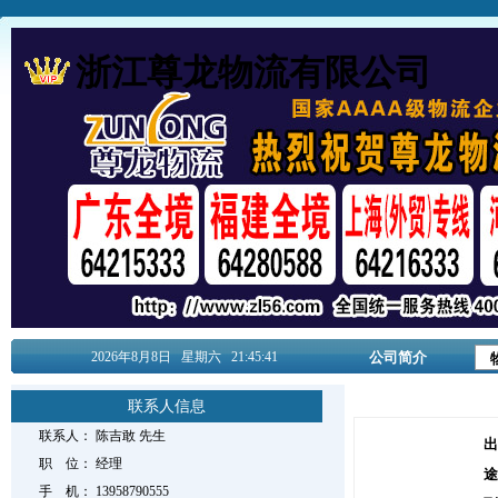
浙江尊龙物流有限公司
2026年8月
8日
星期六
21:45:41
公司简介
联系人信息
联系人：
陈吉敢
先生
出
职 位：
经理
途
手 机：
13958790555