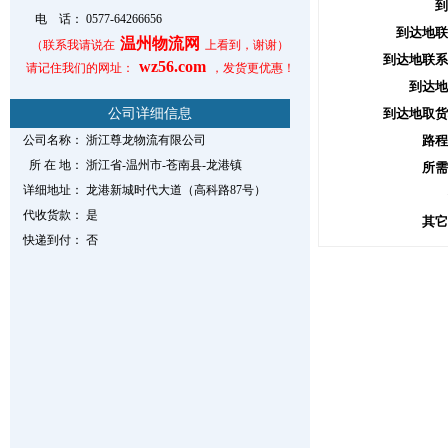
到
电 话：
0577-64266656
到达地联
温州物流网
（联系我请说在
上看到，谢谢）
到达地联系
wz56.com
请记住我们的网址：
，发货更优惠！
到达地
公司详细信息
到达地取货
公司名称：
浙江尊龙物流有限公司
路程
所 在 地：
浙江省-温州市-苍南县-龙港镇
所需
详细地址：
龙港新城时代大道（高科路87号）
代收货款：
是
其它
快递到付：
否