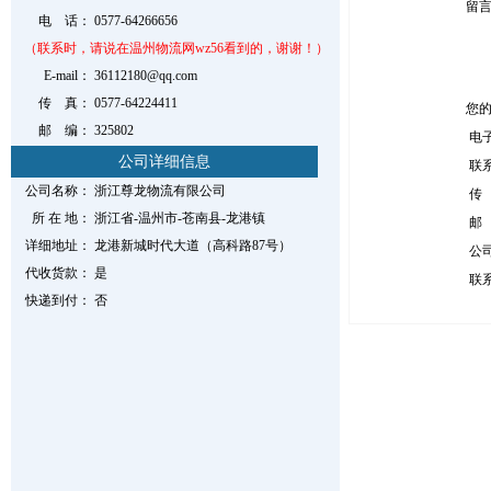
留
电 话：
0577-64266656
（联系时，请说在温州物流网wz56看到的，谢谢！）
E-mail：
36112180@qq.com
传 真：
0577-64224411
您
邮 编：
325802
电
公司详细信息
联
公司名称：
浙江尊龙物流有限公司
传
所 在 地：
浙江省-温州市-苍南县-龙港镇
邮
详细地址：
龙港新城时代大道（高科路87号）
公
代收货款：
是
联
快递到付：
否