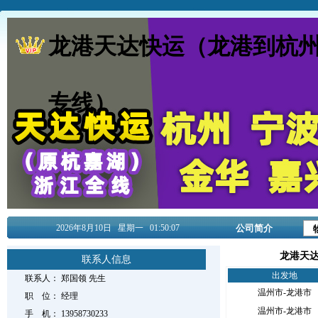
龙港天达快运（龙港到杭
专线）
2026年8月
10日
星期一
01:50:07
公司简介
龙港天
联系人信息
出发地
联系人：
郑国领
先生
温州市-龙港市
职 位：
经理
温州市-龙港市
手 机：
13958730233