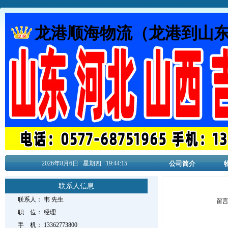
龙港顺海物流（龙港到山
2026年8月
6日
星期四
19:44:15
公司简介
联系人信息
联系人：
韦
先生
留
职 位：
经理
手 机：
13362773800