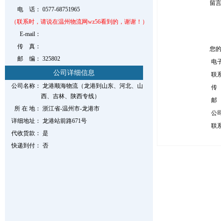
留
电 话：
0577-68751965
（联系时，请说在温州物流网wz56看到的，谢谢！）
E-mail：
传 真：
您
邮 编：
325802
电
公司详细信息
联
公司名称：
龙港顺海物流（龙港到山东、河北、山
传
西、吉林、陕西专线）
邮
所 在 地：
浙江省-温州市-龙港市
公
详细地址：
龙港站前路671号
联
代收货款：
是
快递到付：
否