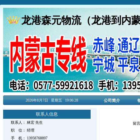
龙港森元物流（龙港到内
2026年8月
7日
星期五
19:06:29
公司简介
联系人信息
联系人：
林宏
先生
留
职 位：
经理
手 机：
13958768897