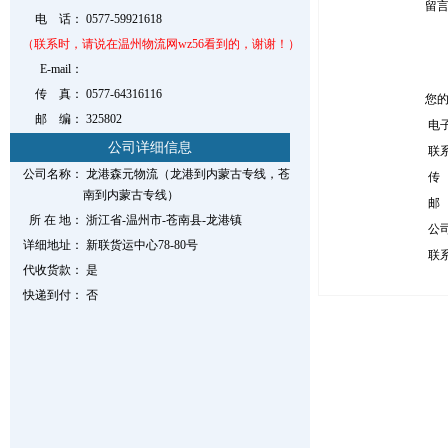
留
电 话：
0577-59921618
（联系时，请说在温州物流网wz56看到的，谢谢！）
E-mail：
传 真：
0577-64316116
您
邮 编：
325802
电
公司详细信息
联
公司名称：
龙港森元物流（龙港到内蒙古专线，苍
传
南到内蒙古专线）
邮
所 在 地：
浙江省-温州市-苍南县-龙港镇
公
详细地址：
新联货运中心78-80号
联
代收货款：
是
快递到付：
否