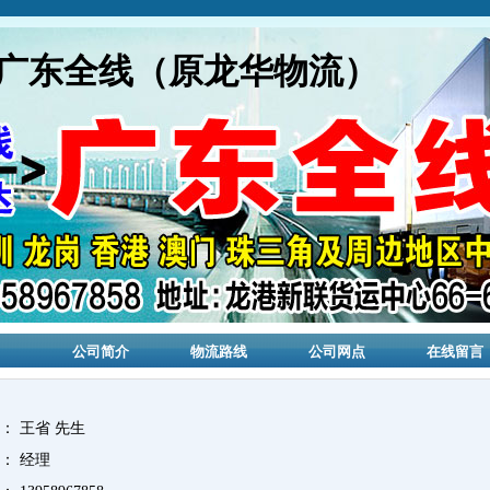
广东全线（原龙华物流）
公司简介
物流路线
公司网点
在线留言
人：
王省
先生
：
经理