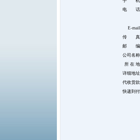
手 机
电 话
E-mai
传 真
邮 编
公司名称
所 在 
详细地址
代收货款
快递到付