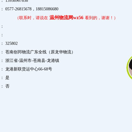
：
13958967858
：
0577-26815678，18815086680
温州物流网wz56
（联系时，请说在
看到的，谢谢！）
l：
：
：
325802
：
苍南创邦物流广东全线（原龙华物流）
地：
浙江省-温州市-苍南县-龙港镇
：
龙港新联货运中心66-68号
：
是
：
否