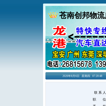
苍南创邦物流
2026年8月
6日
星期四
07:20:48
联 系 
职 位