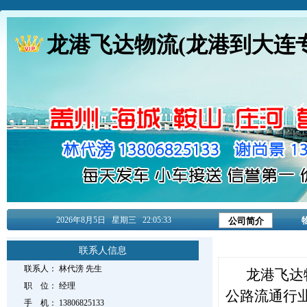
龙港飞达物流(龙港到大连
2026年8月
5日
星期三
22:05:33
公司简介
联系人信息
联系人：
林代滂
先生
龙港飞达
职 位：
经理
公路流通行
手 机：
13806825133