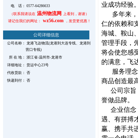
业成功经验
电 话：
0577-64286633
多年来，经
温州物流网
（联系我请说在
上看到，谢谢）
wz56.com
请记住我们的网址：
，发货更优惠！
仁的依赖和
海城、鞍山
公司详细信息
管理手段，
公司名称：
龙港飞达物流(龙港到大连专线、龙港到
营口专线)
将会使您感
所 在 地：
浙江省-温州市-龙港市
的满意，飞
详细地址：
货运中心23号
服务理念：
代收货款：
否
商品创造最
快递到付：
否
公司宗旨：
誉做品牌。
企业信念：
遇、有拼搏
赢、携手共