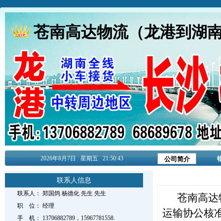
苍南高达物流（龙港到湖
2026年8月
7日
星期五
21:50:43
公司简介
联系人信息
联系人：
郑国鸽 杨德化 先生
先生
苍南高达
职 位：
经理
运输协公核
手 机：
13706882789，15967781558.