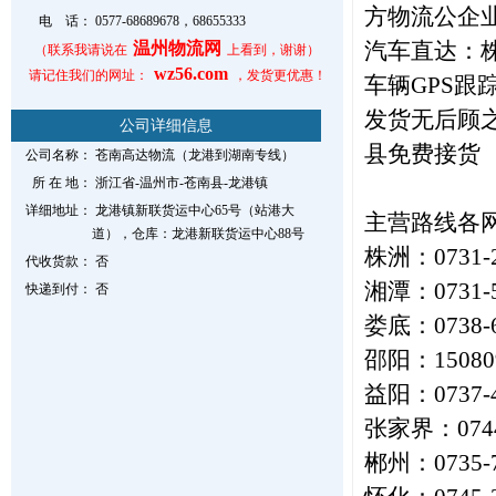
方物流公企
电 话：
0577-68689678，68655333
汽车直达：
温州物流网
（联系我请说在
上看到，谢谢）
wz56.com
请记住我们的网址：
，发货更优惠！
车辆GPS
发货无后顾
公司详细信息
县免费接货
公司名称：
苍南高达物流（龙港到湖南专线）
所 在 地：
浙江省-温州市-苍南县-龙港镇
详细地址：
龙港镇新联货运中心65号（站港大
主营路线各
道），仓库：龙港新联货运中心88号
株洲：0731-2
代收货款：
否
湘潭：0731-5
快递到付：
否
娄底：0738-6
邵阳：15080
益阳：0737-4
张家界：0744-
郴州：0735-7