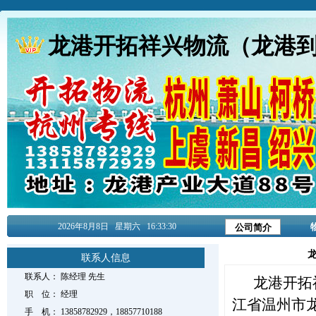
龙港开拓祥兴物流（龙港
2026年8月
8日
星期六
16:33:30
公司简介
联系人信息
联系人：
陈经理
先生
龙港开拓
职 位：
经理
江省温州市
手 机：
13858782929，18857710188