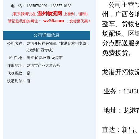
公司主营“
电 话：
13858782929，18857710188
州，广西各
温州物流网
（联系我请说在
上看到，谢谢）
wz56.com
请记住我们的网址：
，发货更优惠！
整车、货物
场配送、区
公司详细信息
分点配送服
公司名称：
龙港开拓祥兴物流（龙港到杭州专线，
龙港到广西专线）
免费接货。
所 在 地：
浙江省-温州市-龙港市
详细地址：
龙港市产业大道88号
龙港开拓物
代收货款：
是
快递到付：
否
业务：138587
地址：龙港
直达：新昌