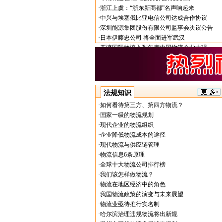
·
浙江上虞：“浙东新商都”名声响起来
·
中兴与埃塞俄比亚电信公司达成合作协议
·
深圳能源集团股份有限公司监事会决议公告
·
日本伊藤忠公司 将全面进军武汉
·
开滦国际物流入列年度中国物流企业十强
法规知识
·
如何看待第三方、第四方物流？
·
国家一级的物流规划
·
现代企业的物流组织
·
企业降低物流成本的途径
·
现代物流与供应链管理
·
物流信息6条原理
·
全球十大物流公司排行榜
·
我们该怎样做物流？
·
物流在地区经济中的角色
·
我国物流政策的演变与未来展望
·
物流业亟待推行实名制
·
哈尔滨治理违规物流将出新规