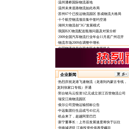
·
温州潘桥国际物流基地
·
温州未来道路物流如此布局
·
苏州67个已投运物流园区 形成物流大格局
·
十个航空物流项目集中签约空港
·
湖州大物流创“3G”发展模式
·
我国B2C物流配送瓶颈问题及对策分析
·
2009全国汽车物流行业年会11月底广州召开
·
物流市场2009在调整中增长
·
中国物流信息化迎来巨大市场机会
·
牡丹江将申报现代物流示范城 扩大知名度
·
四季青农产品物流港奠基
企业新闻
·
热烈庆祝龙港飞速物流（龙港到内蒙古专线，
龙到张家口专线）开通
·
郭台铭马云投资1亿元成立浙江百世物流公司
·
瑞安江南物流园区
·
俊尔公司货物运输招标公告
·
中远集团衍生品或亏41亿元
·
机会来了，超越阿里巴巴
·
新宁董事长：上市后发展速度将快于以往
·
华南城进驻 江南投资价值再受瞩目