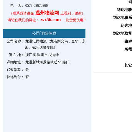
到
电 话：
0577-68670866
到达地联
温州物流网
（联系我请说在
上看到，谢谢）
到达地联系
wz56.com
请记住我们的网址：
，发货更优惠！
到达地
公司详细信息
到达地取货
公司名称：
龙港汇同物流（龙港到义乌，金华，永
路程
康，丽水,诸暨专线）
所需
所 在 地：
浙江省-温州市-龙港市
详细地址：
龙港新城海景路就近228路口
其它
代收货款：
是
快递到付：
否