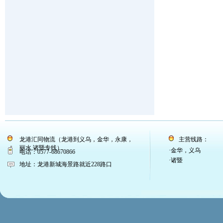
龙港汇同物流（龙港到义乌，金华，永康，
主营线路：
丽水,诸暨专线）
·金华，义乌
电话：0577-68670866
·诸暨
地址：龙港新城海景路就近228路口