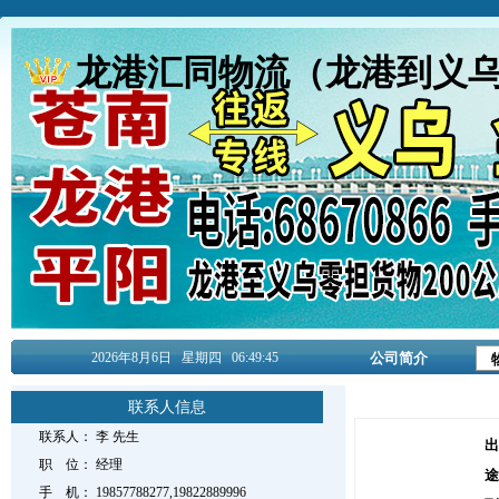
龙港汇同物流（龙港到义乌
2026年8月
6日
星期四
06:49:46
公司简介
联系人信息
联系人：
李
先生
出
职 位：
经理
途
手 机：
19857788277,19822889996