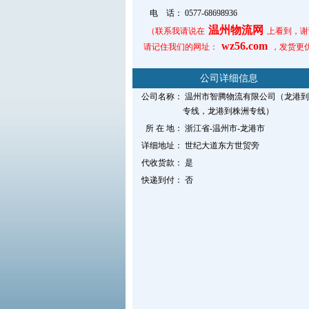
电 话：
0577-68698936
温州物流网
（联系我请说在
上看到，谢
wz56.com
请记住我们的网址：
，发货更
公司详细信息
公司名称：
温州市智腾物流有限公司（龙港到
专线，龙港到株洲专线）
所 在 地：
浙江省-温州市-龙港市
详细地址：
世纪大道东方世贸旁
代收货款：
是
快递到付：
否