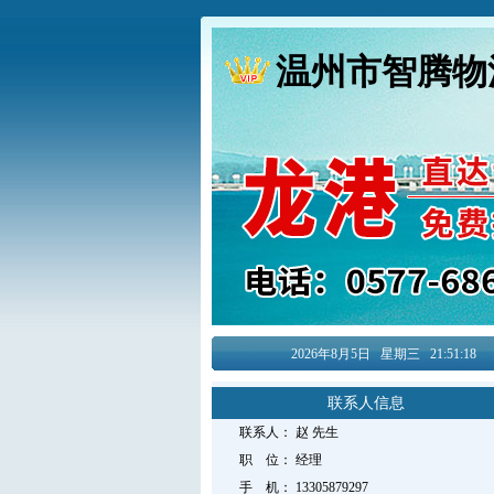
温州市智腾物
2026年8月
5日
星期三
21:51:18
联系人信息
联系人：
赵
先生
职 位：
经理
手 机：
13305879297