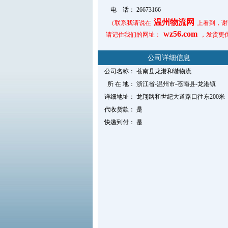
电 话：
26673166
温州物流网
（联系我请说在
上看到，谢
wz56.com
请记住我们的网址：
，发货更
公司详细信息
公司名称：
苍南县龙港和谐物流
所 在 地：
浙江省-温州市-苍南县-龙港镇
详细地址：
龙翔路和世纪大道路口往东200米
代收货款：
是
快递到付：
是