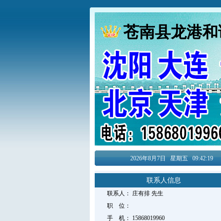
苍南县龙港和
2026年8月
7日
星期五
09:42:19
联系人信息
联系人：
庄有排
先生
职 位：
手 机：
15868019960