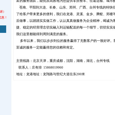
富的服务团队，能优质高效地为您提供零担整车、往返运输、城市
苍南、平阳到大连、长春、山东、郑州、广西、台州专线的特快往
谢）
了给客户带来更多的便利，我们在龙港、灵溪、金乡、腾蛟、郑楼
优惠！
后做事，以踏踏实实做工作，认认真真做服务为企业精神，竭诚为
捷、稳定的经营理念切实融入到运输配送的每一个细节，切切实实
我们这里都能得到周到满意的服务。
多年以来，我们以步步到位的服务赢得了无数客户的一致好评。
至诚的服务一定能赢得您的信赖和肯定。
主营线路：北京天津，重庆成都，沈阳，湖南，湖北，台州专线
联系人：庄有排 15868019960
地址：龙港地址：龙翔路与世纪大道往东200米