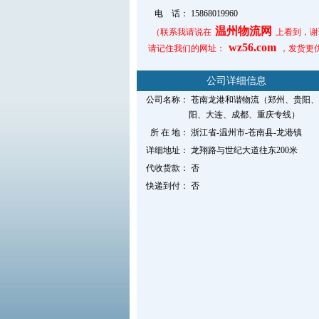
电 话：
15868019960
温州物流网
（联系我请说在
上看到，谢
wz56.com
请记住我们的网址：
，发货更
公司详细信息
公司名称：
苍南龙港和谐物流（郑州、贵阳、
阳、大连、成都、重庆专线）
所 在 地：
浙江省-温州市-苍南县-龙港镇
详细地址：
龙翔路与世纪大道往东200米
代收货款：
否
快递到付：
否