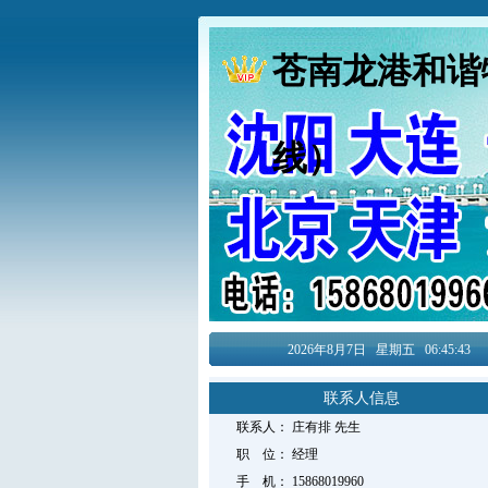
苍南龙港和谐
线）
2026年8月
7日
星期五
06:45:44
联系人信息
联系人：
庄有排
先生
职 位：
经理
手 机：
15868019960