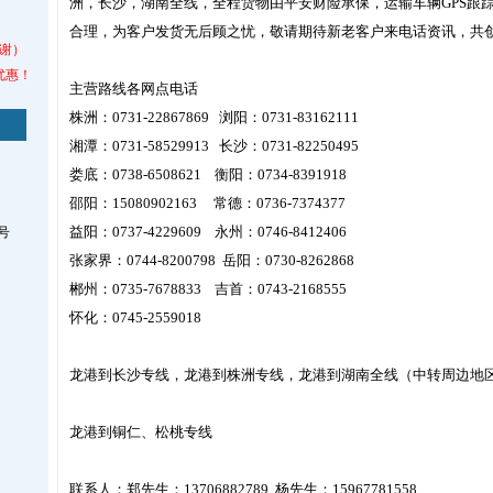
洲，长沙，湖南全线，全程货物由平安财险承保，运输车辆GPS跟
合理，为客户发货无后顾之忧，敬请期待新老客户来电话资讯，共
谢）
优惠！
主营路线各网点电话
株洲：0731-22867869 浏阳：0731-83162111
湘潭：0731-58529913 长沙：0731-82250495
娄底：0738-6508621 衡阳：0734-8391918
邵阳：15080902163 常德：0736-7374377
益阳：0737-4229609 永州：0746-8412406
号
张家界：0744-8200798 岳阳：0730-8262868
郴州：0735-7678833 吉首：0743-2168555
怀化：0745-2559018
龙港到长沙专线，龙港到株洲专线，龙港到湖南全线（中转周边地
龙港到铜仁、松桃专线
联系人：郑先生：13706882789 杨先生：15967781558