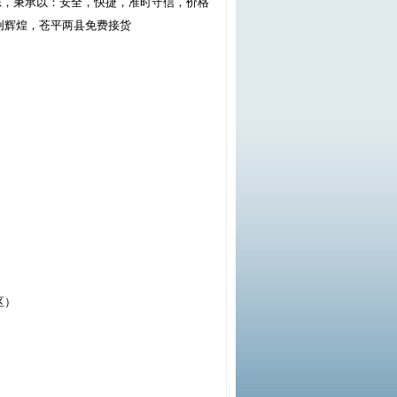
踪，秉承以：安全，快捷，准时守信，价格
创辉煌，苍平两县免费接货
区）