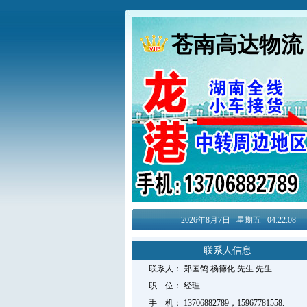
苍南高达物流
2026年8月
7日
星期五
04:22:09
联系人信息
联系人：
郑国鸽 杨德化 先生
先生
职 位：
经理
手 机：
13706882789，15967781558.