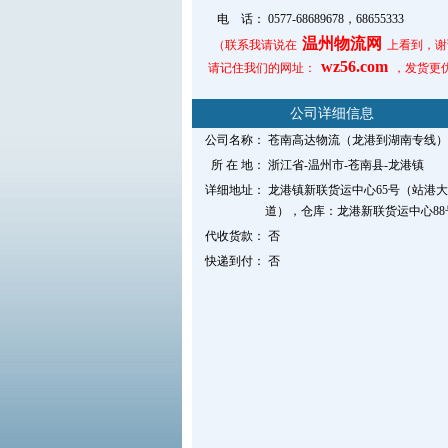
电 话：
0577-68689678，68655333
温州物流网
（联系我请说在
上看到，谢
wz56.com
请记住我们的网址：
，发货更
公司详细信息
公司名称：
苍南高达物流（龙港到湖南专线）
所 在 地：
浙江省-温州市-苍南县-龙港镇
详细地址：
龙港镇新联货运中心65号（站港大
道），仓库：龙港新联货运中心88
代收货款：
否
快递到付：
否