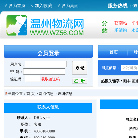
服务热线：0577
√ 设为首页
√ 加入收藏
√ 设为桌面
苍南站
平
乐清站
永
首页
会员登录
网点信息：
热搜关键字：
顺丰
圆
当前位置：
首 页
>
网点信息
> 详细信息
联系人信息
联系人：
DHL
女士
网点名
职位：
客服
所在
手 机：
400-810-8000