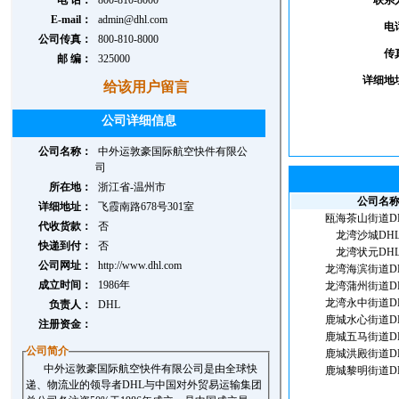
电 话：
800-810-8000
联系
E-mail：
admin@dhl.com
电
公司传真：
800-810-8000
传
邮 编：
325000
详细地
给该用户留言
公司详细信息
公司名称：
中外运敦豪国际航空快件有限公
司
所在地：
浙江省-温州市
公司名
详细地址：
飞霞南路678号301室
瓯海茶山街道D
代收货款：
否
龙湾沙城DH
快递到付：
否
龙湾状元DH
公司网址：
http://www.dhl.com
龙湾海滨街道D
成立时间：
1986年
龙湾蒲州街道D
龙湾永中街道D
负责人：
DHL
鹿城水心街道D
注册资金：
鹿城五马街道D
公司简介
鹿城洪殿街道D
中外运敦豪国际航空快件有限公司是由全球快
鹿城黎明街道D
递、物流业的领导者DHL与中国对外贸易运输集团