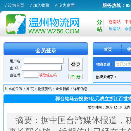
服务热线：0577
√ 设为首页
√ 加入收藏
√ 设为桌面
苍南站
平
乐清站
永
首页
会员登录
物流资讯：
热搜关键字：
当前位置：
首 页
>
物流资讯
>
企业新闻
> 详细信息
郭台铭马云投资1亿元成立浙江百世
发布时间：
2009-12-18
该内
摘要：
据中国台湾媒体报道，